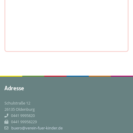
Adresse
Schulstraße 12
26135 Oldenburg
0441 9995820
0441 99958229
buero@verein-fuer-kinder.de