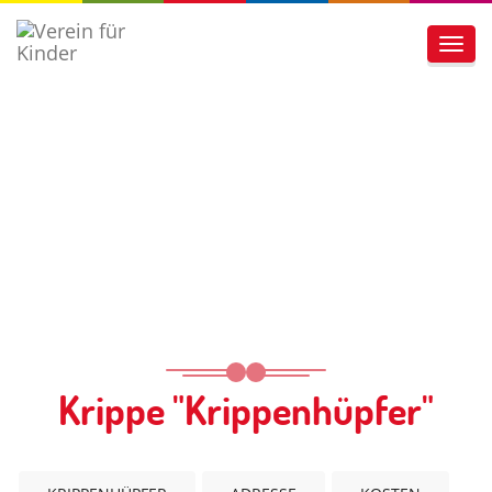
Toggl
navig
Krippe "Krippenhüpfer"