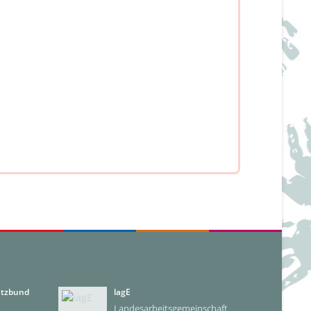
utzbund
lagE
Landesarbeitsgemeinschaft