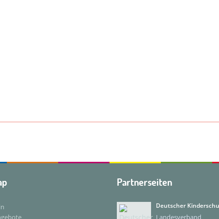
ap
Partnerseiten
Deutscher Kindersch
in
ngebote
Landesverband