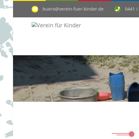
buero@verein-fuer-kinder.de
0441 /